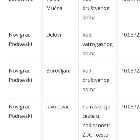
Mučna
društvenog
doma
Novigrad
Delovi
kod
10.03./2
Podravski
vatrogasnog
doma
Novigrad
Borovljani
kod
10.03./2
Podravski
društvenog
doma
Novigrad
Javorovac
na raskrižju
10.03./2
Podravski
ceste u
nadležnosti
ŽUC i ceste