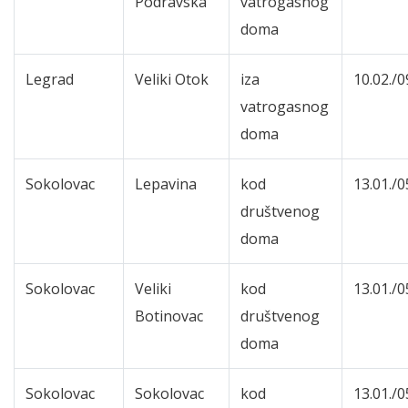
Podravska
vatrogasnog
doma
Legrad
Veliki Otok
iza
10.02./0
vatrogasnog
doma
Sokolovac
Lepavina
kod
13.01./0
društvenog
doma
Sokolovac
Veliki
kod
13.01./0
Botinovac
društvenog
doma
Sokolovac
Sokolovac
kod
13.01./0