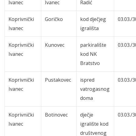
Ivanec
Ivanec
Radić
Koprivnički
Goričko
kod dječjeg
03.03./3
Ivanec
igrališta
Koprivnički
Kunovec
parkiralište
03.03./3
Ivanec
kod NK
Bratstvo
Koprivnički
Pustakovec
ispred
03.03./3
Ivanec
vatrogasnog
doma
Koprivnički
Botinovec
dječje
03.03./3
Ivanec
igralište kod
društvenog