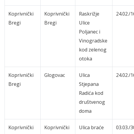
Koprivnički
Koprivnički
Raskrižje
24.02./1
Bregi
Bregi
Ulice
Poljanec i
Vinogradske
kod zelenog
otoka
Koprivnički
Glogovac
Ulica
24.02./1
Bregi
Stjepana
Radića kod
društvenog
doma
Koprivnički
Koprivnički
Ulica braće
03.03./3