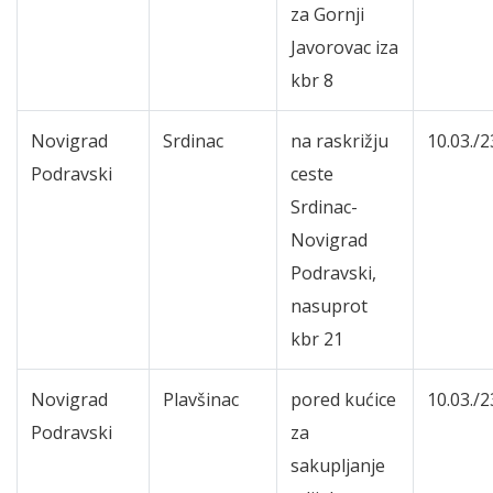
za Gornji
Javorovac iza
kbr 8
Novigrad
Srdinac
na raskrižju
10.03./2
Podravski
ceste
Srdinac-
Novigrad
Podravski,
nasuprot
kbr 21
Novigrad
Plavšinac
pored kućice
10.03./2
Podravski
za
sakupljanje