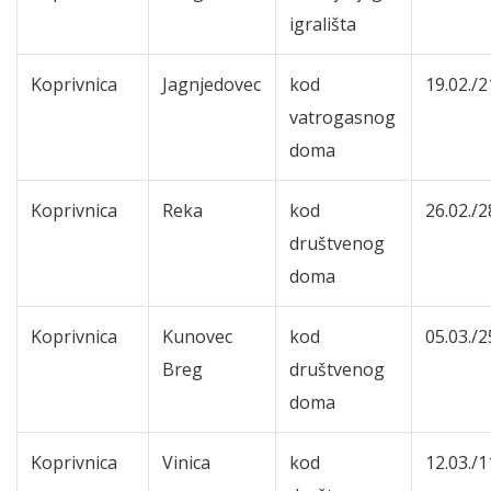
igrališta
Koprivnica
Jagnjedovec
kod
19.02./2
vatrogasnog
doma
Koprivnica
Reka
kod
26.02./2
društvenog
doma
Koprivnica
Kunovec
kod
05.03./2
Breg
društvenog
doma
Koprivnica
Vinica
kod
12.03./1