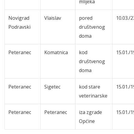
mlijeka
Novigrad
Vlaislav
pored
10.03./2
Podravski
društvenog
doma
Peteranec
Komatnica
kod
15.01./1
društvenog
doma
Peteranec
Sigetec
kod stare
15.01./1
veterinarske
Peteranec
Peteranec
iza zgrade
15.01./1
Općine