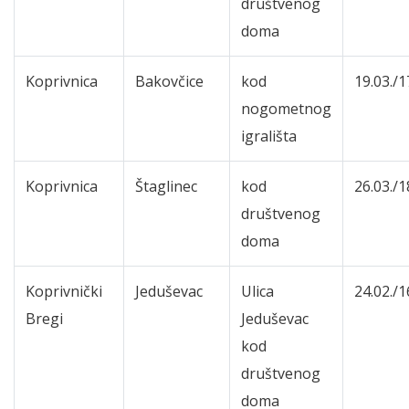
društvenog
doma
Koprivnica
Bakovčice
kod
19.03./1
nogometnog
igrališta
Koprivnica
Štaglinec
kod
26.03./1
društvenog
doma
Koprivnički
Jeduševac
Ulica
24.02./1
Bregi
Jeduševac
kod
društvenog
doma