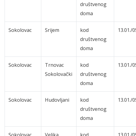
društvenog
doma
Sokolovac
Srijem
kod
13.01./0
društvenog
doma
Sokolovac
Trnovac
kod
13.01./0
Sokolovački
društvenog
doma
Sokolovac
Hudovljani
kod
13.01./0
društvenog
doma
Sokolovac
Velika
kod
13.01./0