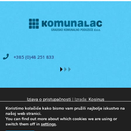
+385 (0)48 251 833
Izjava o pristupačnosti
| Izrada:
Kosinus
Koristimo kolačiće kako bismo vam pružili najbolje iskustvo na
našoj web stranici.
You can find out more about which cookies we are using or
switch them off in
settings
.
© GKP Komunalac Koprivnica d.o.o. Sva prava pridržana.