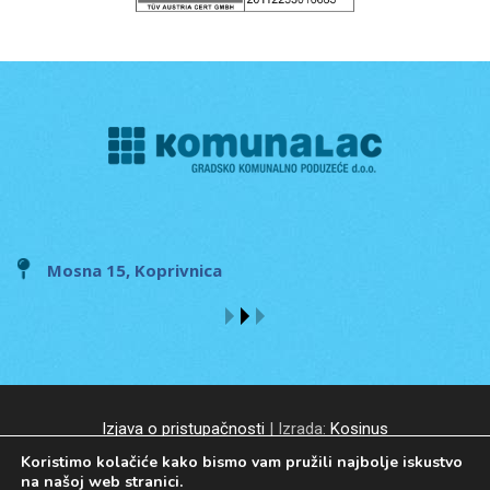
Mosna 15, Koprivnica
Izjava o pristupačnosti
| Izrada:
Kosinus
Koristimo kolačiće kako bismo vam pružili najbolje iskustvo
na našoj web stranici.