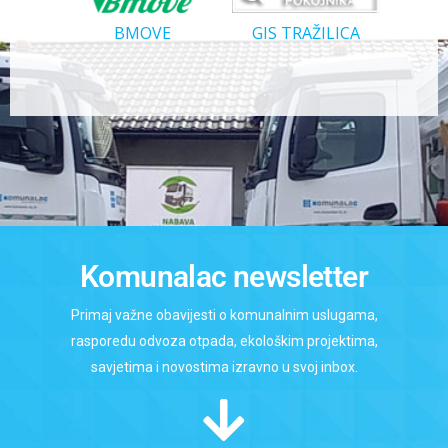
BMOVE
GIS TRAŽILICA
Komunalac newsletter
Primaj važne obavijesti o komunalnim uslugama,
rasporedu odvoza otpada, ekološkim projektima,
savjetima i novostima izravno u svoj inbox.