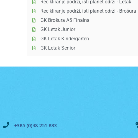
Recikliranje podrži, isti planet održi - Letak
Recikliranje podrži, isti planet održi - Brošura
GK Brošura A5 Finalna
GK Letak Junior
GK Letak Kindergarten
GK Letak Senior
+385 (0)48 251 833