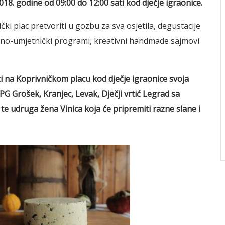
018. godine
od 09:00 do 12:00 sati kod dječje igraonice.
ički plac pretvoriti u gozbu za sva osjetila, degustacije
rno-umjetnički programi, kreativni handmade sajmovi
i
na Koprivničkom placu kod dječje igraonice svoja
OPG Grošek, Kranjec, Levak, Dječji vrtić Legrad sa
e udruga žena Vinica koja će pripremiti razne slane i