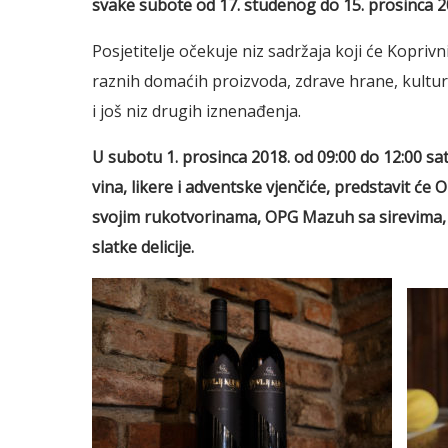
svake subote od 17. studenog do 15. prosinca 2
Posjetitelje očekuje niz sadržaja koji će Koprivn
raznih domaćih proizvoda, zdrave hrane, kultu
i još niz drugih iznenađenja.
U
subotu 1. prosinca 2018. od 09:00 do 12:00 sat
vina, likere i adventske vjenčiće, predstavit će 
svojim rukotvorinama, OPG Mazuh sa sirevima, t
slatke delicije.