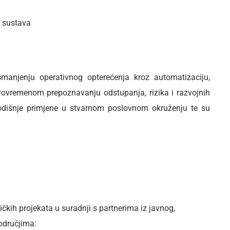
h sustava
smanjenju operativnog opterećenja kroz automatizaciju,
avovremenom prepoznavanju odstupanja, rizika i razvojnih
godišnje primjene u stvarnom poslovnom okruženju te su
čkih projekata u suradnji s partnerima iz javnog,
područjima: