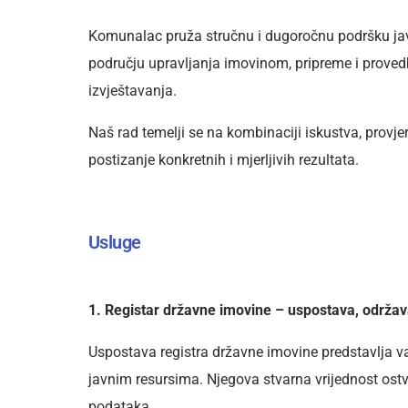
Komunalac pruža stručnu i dugoročnu podršku ja
području upravljanja imovinom, pripreme i provedbe
izvještavanja.
Naš rad temelji se na kombinaciji iskustva, provje
postizanje konkretnih i mjerljivih rezultata.
Usluge
1. Registar državne imovine – uspostava, održava
Uspostava registra državne imovine predstavlja va
javnim resursima. Njegova stvarna vrijednost ostv
podataka.