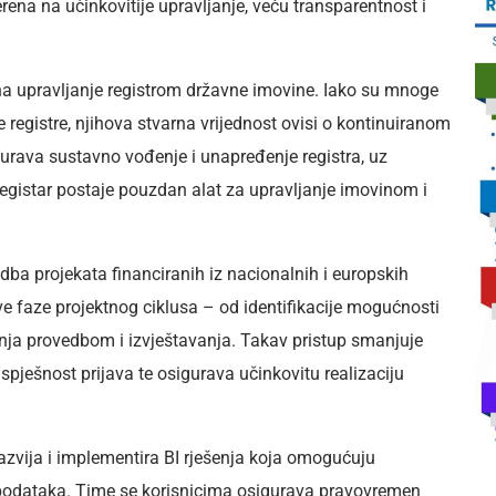
rena na učinkovitije upravljanje, veću transparentnost i
na upravljanje registrom državne imovine. Iako su mnoge
registre, njihova stvarna vrijednost ovisi o kontinuiranom
rava sustavno vođenje i unapređenje registra, uz
gistar postaje pouzdan alat za upravljanje imovinom i
dba projekata financiranih iz nacionalnih i europskih
e faze projektnog ciklusa – od identifikacije mogućnosti
anja provedbom i izvještavanja. Takav pristup smanjuje
pješnost prijava te osigurava učinkovitu realizaciju
azvija i implementira BI rješenja koja omogućuju
u podataka. Time se korisnicima osigurava pravovremen