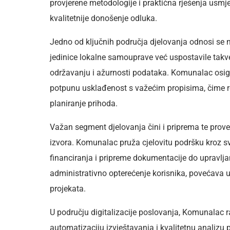
provjerene metodologije i praktična rješenja usmje
kvalitetnije donošenje odluka.
Jedno od ključnih područja djelovanja odnosi se 
jedinice lokalne samouprave već uspostavile takve 
održavanju i ažurnosti podataka. Komunalac osigu
potpunu usklađenost s važećim propisima, čime re
planiranje prihoda.
Važan segment djelovanja čini i priprema te prove
izvora. Komunalac pruža cjelovitu podršku kroz sv
financiranja i pripreme dokumentacije do upravlj
administrativno opterećenje korisnika, povećava us
projekata.
U području digitalizacije poslovanja, Komunalac r
automatizaciju izvještavanja i kvalitetnu analiz