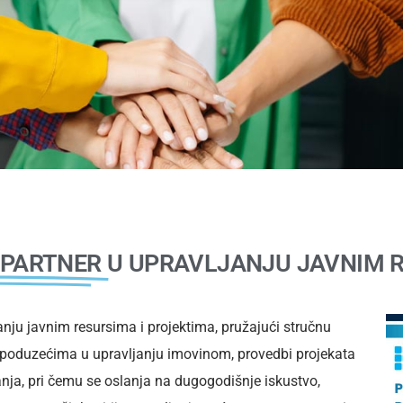
 PARTNER
U UPRAVLJANJU JAVNIM R
nju javnim resursima i projektima, pružajući stručnu
poduzećima u upravljanju imovinom, provedbi projekata
vanja, pri čemu se oslanja na dugogodišnje iskustvo,