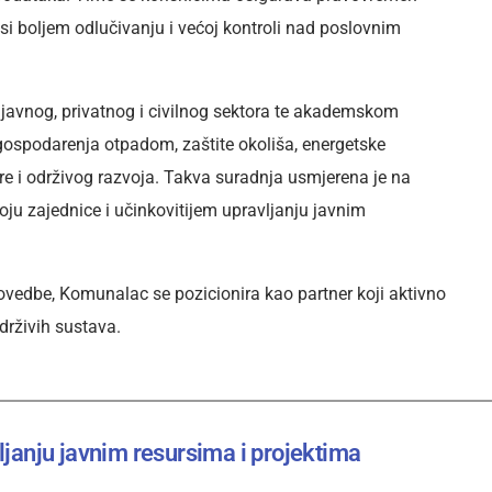
si boljem odlučivanju i većoj kontroli nad poslovnim
 javnog, privatnog i civilnog sektora te akademskom
ospodarenja otpadom, zaštite okoliša, energetske
ture i održivog razvoja. Takva suradnja usmjerena je na
oju zajednice i učinkovitijem upravljanju javnim
ovedbe, Komunalac se pozicionira kao partner koji aktivno
drživih sustava.
janju javnim resursima i projektima