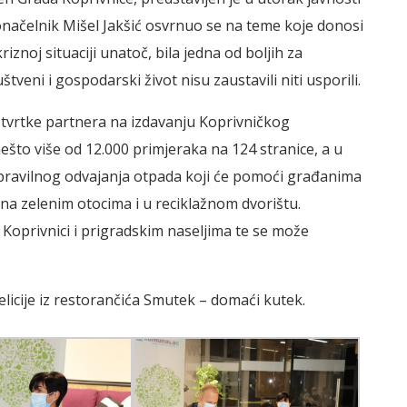
onačelnik Mišel Jakšić osvrnuo se na teme koje donosi
iznoj situaciji unatoč, bila jedna od boljih za
ruštveni i gospodarski život nisu zaustavili niti usporili.
tvrtke partnera na izdavanju Koprivničkog
nešto više od 12.000 primjeraka na 124 stranice, a u
i pravilnog odvajanja otpada koji će pomoći građanima
 na zelenim otocima i u reciklažnom dvorištu.
 Koprivnici i prigradskim naseljima te se može
elicije iz restorančića Smutek – domaći kutek.