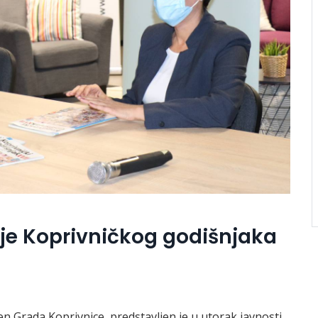
je Koprivničkog godišnjaka
ten Grada Koprivnice, predstavljen je u utorak javnosti