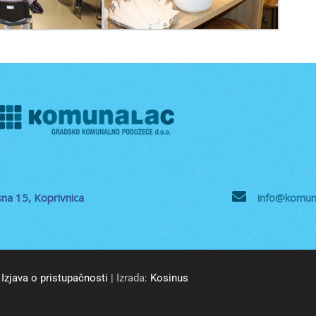
na 15, Koprivnica
info@komuna
Izjava o pristupačnosti
| Izrada:
Kosinus