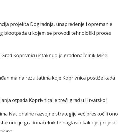
ncija projekta Dogradnja, unapređenje i opremanje
og biootpada u kojem se provodi tehnološki proces
a Grad Koprivnicu istaknuo je gradonačelnik Mišel
rađanima na rezultatima koje Koprivnica postiže kada
anja otpada Koprivnica je treći grad u Hrvatskoj.
vima Nacionalne razvojne strategije već preskočili ono
– istaknuo je gradonačelnik te naglasio kako je projekt
ešina.