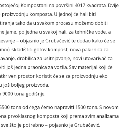
postojećoj Kompostani na površini 4017 kvadrata. Dvije
 proizvodnju komposta. U jednoj će hali biti
tiranja tako da u svakom procesu možemo dobiti
e jame, po jedna u svakoj hali, za tehničke vode, a
lijevanje – objasnio je Grubačević te dodao kako će se
e moći skladištiti gotov kompost, nova pakirnica za
avanje, drobilica za usitnjavanje, novi utovarivač za
 još jedna praonica za vozila. Sav materijal koji će
m natkriven prostor koristit će se za proizvodnju eko
u još boljeg proizvoda.
 9000 tona godišnje.
5500 tona od čega ćemo napraviti 1500 tona. S novom
ona prvoklasnog komposta koji prema svim analizama
ve što je potrebno – pojasnio je Grubačević.