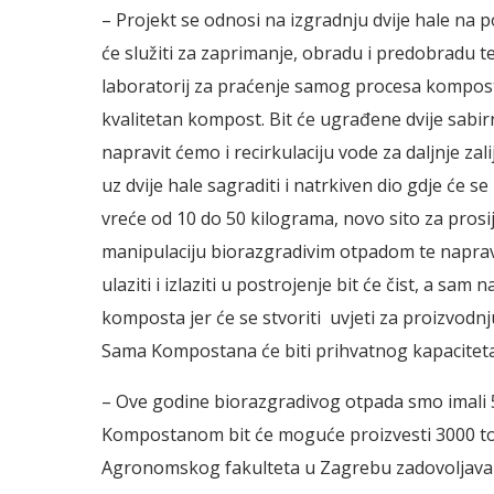
– Projekt se odnosi na izgradnju dvije hale na 
će služiti za zaprimanje, obradu i predobradu te
laboratorij za praćenje samog procesa kompos
kvalitetan kompost. Bit će ugrađene dvije sabirn
napravit ćemo i recirkulaciju vode za daljnje za
uz dvije hale sagraditi i natrkiven dio gdje će s
vreće od 10 do 50 kilograma, novo sito za prosij
manipulaciju biorazgradivim otpadom te napraviti
ulaziti i izlaziti u postrojenje bit će čist, a sa
komposta jer će se stvoriti uvjeti za proizvodnj
Sama Kompostana će biti prihvatnog kapaciteta
– Ove godine biorazgradivog otpada smo imali 
Kompostanom bit će moguće proizvesti 3000 t
Agronomskog fakulteta u Zagrebu zadovoljava s