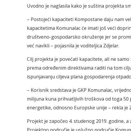
Uvodno je naglasila kako je suština projekta sma
– Postojeći kapaciteti Kompostane daju nam v
kapacitetima Komunalac će imati još veći dopri
društveno-gospodarsko okruženje jer se promič
već navikli – pojasnila je voditeljica Zdjelar.
Cilj projekta je povećati kapacitete, ali ne sam
prema određenim direktivama raditi na tom cilju ko
ispunjavanju ciljeva plana gospodarenja otpado
– Korisnik sredstava je GKP Komunalac, vrijedno
milijuna kuna prihvatljivih troškova od toga 50 
energetike, odnosno Europske unije – rekla je Z
Projekt je započeo 4. studenog 2019. godine, a 
Projektno područje je uslužno područje Komuna