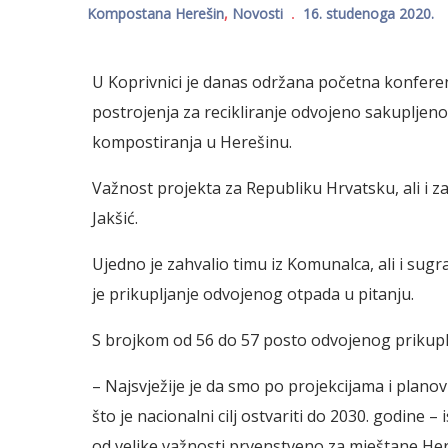
Kompostana Herešin
,
Novosti
16. studenoga 2020.
U Koprivnici je danas održana početna konfere
postrojenja za recikliranje odvojeno sakupljen
kompostiranja u Herešinu.
Važnost projekta za Republiku Hrvatsku, ali i z
Jakšić.
Ujedno je zahvalio timu iz Komunalca, ali i sug
je prikupljanje odvojenog otpada u pitanju.
S brojkom od 56 do 57 posto odvojenog prikuplj
– Najsvježije je da smo po projekcijama i plano
što je nacionalni cilj ostvariti do 2030. godine 
od velike važnosti prvenstveno za mještane Her