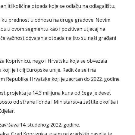
njiti količine otpada koje se odlažu na odlagalištu.
eliku prednost u odnosu na druge gradove. Novim
nos u ovom segmentu kao i pozitivan utjecaj na
e važnost odvajanja otpada na što su naši građani
o za Koprivnicu, nego i Hrvatsku koja se obvezala
ji je i cilj Europske unije. Radit će se i na
m Republike Hrvatske koji je zacrtan do 2022. godine
st projekta je 14,3 milijuna kuna od čega je devet
posto od strane Fonda i Ministarstva zaštite okoliša i
djelar.
završava 14. studenog 2022. godine.
lca, Grad Koprivnica, osam prigradskih naselja te