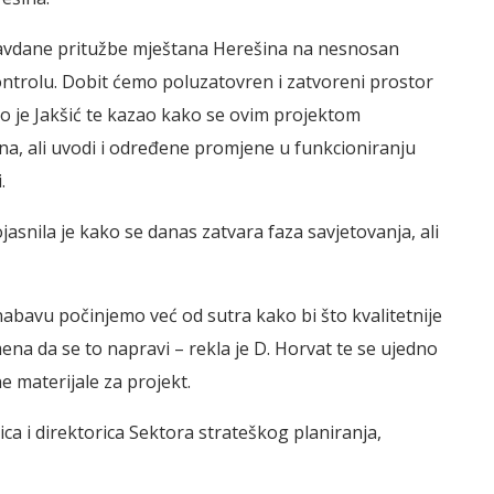
avdane pritužbe mještana Herešina na nesnosan
ontrolu. Dobit ćemo poluzatovren i zatvoreni prostor
o je Jakšić te kazao kako se ovim projektom
ana, ali uvodi i određene promjene u funkcioniranju
.
snila je kako se danas zatvara faza savjetovanja, ali
abavu počinjemo već od sutra kako bi što kvalitetnije
mena da se to napravi – rekla je D. Horvat te se ujedno
ne materijale za projekt.
jica i direktorica Sektora strateškog planiranja,