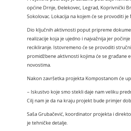
općine Drnje, Đelekovec, Legrad, Koprivnički Br
Sokolovac. Lokacija na kojem će se provoditi je
Dio ključnih aktivnosti poput pripreme dokument
realizacije koja je ujedno i najvažnija jer poči
recikliranje. Istovremeno će se provoditi struč
promidžbene aktivnosti kojima će se građane edu
novostima.
Nakon završetka projekta Kompostanom će uprav
– Iskustvo koje smo stekli daje nam veliku predn
Cilj nam je da na kraju projekt bude primjer dob
Saša Grubačević, koordinator projekta i direk
je tehničke detalje.