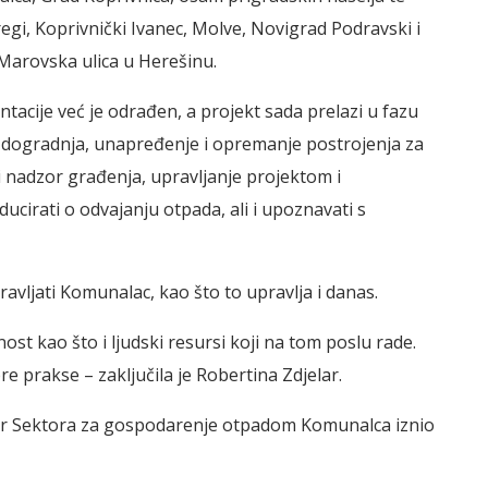
egi, Koprivnički Ivanec, Molve, Novigrad Podravski i
 Marovska ulica u Herešinu.
acije već je odrađen, a projekt sada prelazi u fazu
nje dogradnja, unapređenje i opremanje postrojenja za
ni nadzor građenja, upravljanje projektom i
cirati o odvajanju otpada, ali i upoznavati s
ljati Komunalac, kao što to upravlja i danas.
ost kao što i ljudski resursi koji na tom poslu rade.
re prakse – zaključila je Robertina Zdjelar.
tor Sektora za gospodarenje otpadom Komunalca iznio