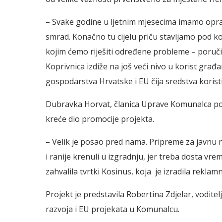
– Svake godine u ljetnim mjesecima imamo opr
smrad. Konačno tu cijelu priču stavljamo pod k
kojim ćemo riješiti određene probleme – poruči
Koprivnica izdiže na još veći nivo u korist građ
gospodarstva Hrvatske i EU čija sredstva koristi
Dubravka Horvat, članica Uprave Komunalca poja
kreće dio promocije projekta.
– Velik je posao pred nama. Pripreme za javnu n
i ranije krenuli u izgradnju, jer treba dosta vre
zahvalila tvrtki Kosinus, koja je izradila reklam
Projekt je predstavila Robertina Zdjelar, voditel
razvoja i EU projekata u Komunalcu.