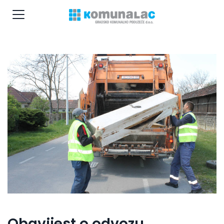
Obavijest o odvozu