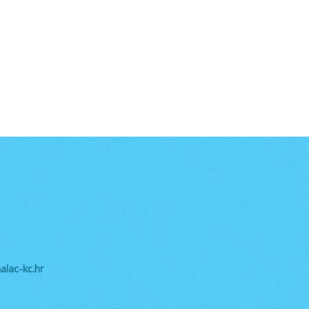
lac-kc.hr