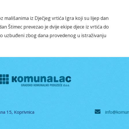
 mališanima iz Dječjeg vrtića Igra koji su lijep dan
rdan Štimec prevezao je dvije ekipe djece iz vrtića do
vrlo uzbuđeni zbog dana provedenog u istraživanju
na 15, Koprivnica
info@komuna