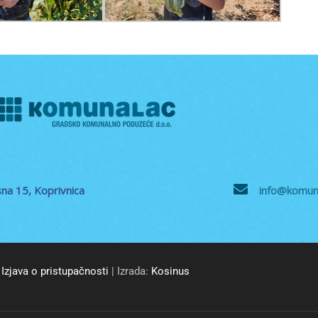
na 15, Koprivnica
info@komuna
Izjava o pristupačnosti
| Izrada:
Kosinus