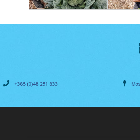
+385 (0)48 251 833
Mos