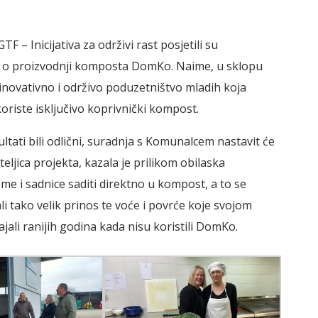
F – Inicijativa za održivi rast posjetili su
e o proizvodnji komposta DomKo. Naime, u sklopu
 inovativno i održivo poduzetništvo mladih koja
oriste isključivo koprivnički kompost.
ltati bili odlični, suradnja s Komunalcem nastavit će
eljica projekta, kazala je prilikom obilaska
me i sadnice saditi direktno u kompost, a to se
i tako velik prinos te voće i povrće koje svojom
ali ranijih godina kada nisu koristili DomKo.