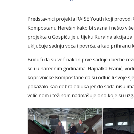
Predstavnici projekta RAISE Youth koji provodi GT
Kompostanu Herešin kako bi saznali nešto viš
projekta u Gospiću je u tijeku Ruralna akcija za
uključuje sadnju voća i povrća, a kao prihranu k
Budući da su već nakon prve sadnje i berbe rezu
se i u narednim godinama. Hajnalka Franić, vodit
koprivničke Kompostane da su odlučili svoje sje
pokazalo kao dobra odluka jer do sada nisu imal
veličinom i težinom nadmašuje ono koje su uzgaj