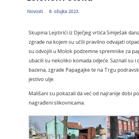
Novosti
8. ožujka 2023.
Skupina Leptirići iz Dječjeg vrtića Smiješak da
zgrade na kojem su učili pravilno odvajati otpad.
su odvojili u Molok podzemne spremnike za papir,
ubacili su nekoliko komada odjeće. Saznali su 
bazena, zgrade Papagajke te na Trgu podravsk
jestivo ulje.
Mališani su pokazali da već od najranije dobi p
nagrađeni slikovnicama.