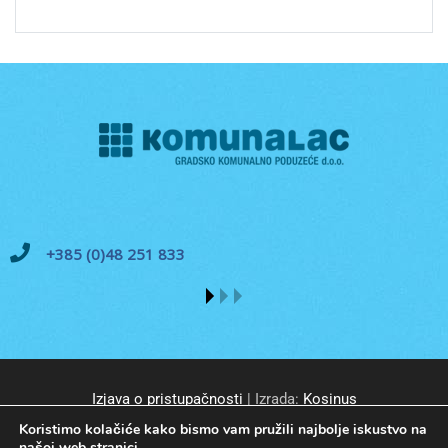
+385 (0)48 251 833
Izjava o pristupačnosti
| Izrada:
Kosinus
Koristimo kolačiće kako bismo vam pružili najbolje iskustvo na
našoj web stranici.