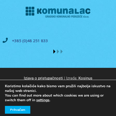
+385 (0)48 251 833
Izjava o pristupačnosti
| Izrada:
Kosinus
Koristimo kolačiće kako bismo vam pružili najbolje iskustvo na
našoj web stranici.
You can find out more about which cookies we are using or
switch them off in
settings
.
© GKP Komunalac Koprivnica d.o.o. Sva prava pridržana.
Prihvaćam