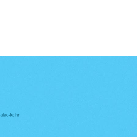
lac-kc.hr