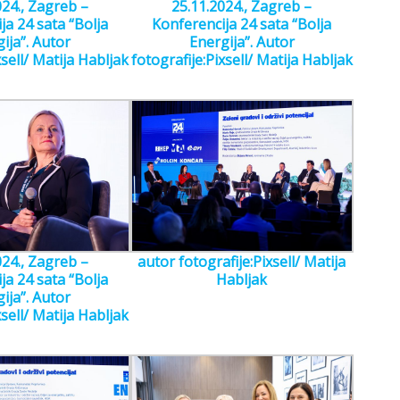
024., Zagreb –
25.11.2024., Zagreb –
ja 24 sata “Bolja
Konferencija 24 sata “Bolja
ija”. Autor
Energija”. Autor
xsell/ Matija Habljak
fotografije:Pixsell/ Matija Habljak
024., Zagreb –
autor fotografije:Pixsell/ Matija
ja 24 sata “Bolja
Habljak
ija”. Autor
xsell/ Matija Habljak