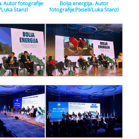
. Autor fotografije:
Bolja energija.. Autor
l/Luka Stanzl
fotografije:Pixsell/Luka Stanzl