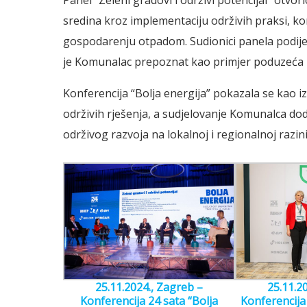
Panel “Zeleni gradovi i održivi potencijal” otv
sredina kroz implementaciju održivih praksi, kori
gospodarenju otpadom. Sudionici panela podijeli
je Komunalac prepoznat kao primjer poduzeća ko
Konferencija “Bolja energija” pokazala se kao i
održivih rješenja, a sudjelovanje Komunalca dod
održivog razvoja na lokalnoj i regionalnoj razini
25.11.2024., Zagreb –
25.11.2
Konferencija 24 sata “Bolja
Konferencija 