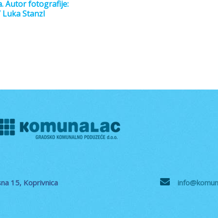
. Autor fotografije:
/ Luka Stanzl
na 15, Koprivnica
info@komuna