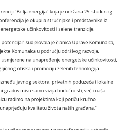
renciji “Bolja energija” koja je održana 25. studenog
nferencija je okupila stručnjake i predstavnike iz
 energetske učinkovitosti i zelene tranzicije.
 potencijal” sudjelovala je članica Uprave Komunalca,
rojekte Komunalca u području održivog razvoja.
ive usmjerene na unapređenje energetske učinkovitosti,
ičnog otiska i promociju zelenih tehnologija.
 između javnog sektora, privatnih poduzeća i lokalne
eni gradovi nisu samo vizija budućnosti, već i naša
cu radimo na projektima koji potiču kružno
unaprjeđuju kvalitetu života naših građana,”