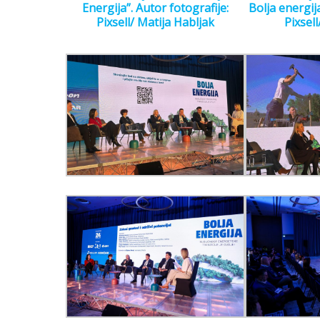
Energija”. Autor fotografije:
Bolja energija
Pixsell/ Matija Habljak
Pixsel