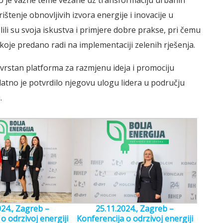
orio je važne teme vezane uz transformaciju urbanih
štenje obnovljivih izvora energije i inovacije u
li su svoja iskustva i primjere dobre prakse, pri čemu
je predano radi na implementaciji zelenih rješenja.
zvrstan platforma za razmjenu ideja i promociju
atno je potvrdilo njegovu ulogu lidera u području
.
024., Zagreb –
25.11.2024., Zagreb –
o odrzivoj energiji
Konferencija o odrzivoj energiji