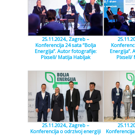
25.11.2024., Zagreb –
25.11.2
Konferencija 24 sata “Bolja
Konferenci
Energija”. Autor fotografije:
Energija”. A
Pixsell/ Matija Habljak
Pixsell/
25.11.2024., Zagreb –
25.11.2
Konferencija o odrzivoj energiji
Konferencija 