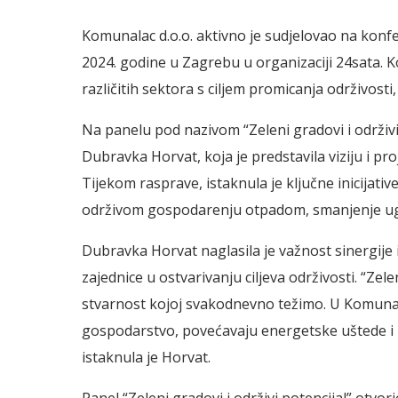
Komunalac d.o.o. aktivno je sudjelovao na konfe
2024. godine u Zagrebu u organizaciji 24sata. Ko
različitih sektora s ciljem promicanja održivosti,
Na panelu pod nazivom “Zeleni gradovi i održivi
Dubravka Horvat, koja je predstavila viziju i p
Tijekom rasprave, istaknula je ključne inicijat
održivom gospodarenju otpadom, smanjenje uglj
Dubravka Horvat naglasila je važnost sinergije
zajednice u ostvarivanju ciljeva održivosti. “Zel
stvarnost kojoj svakodnevno težimo. U Komunal
gospodarstvo, povećavaju energetske uštede i 
istaknula je Horvat.