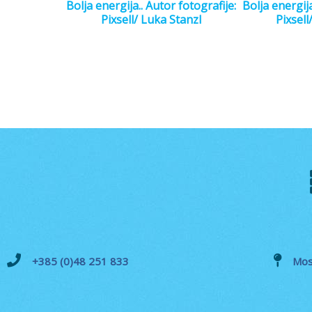
Bolja energija.. Autor fotografije:
Bolja energija
Pixsell/ Luka Stanzl
Pixsell
+385 (0)48 251 833
Mos