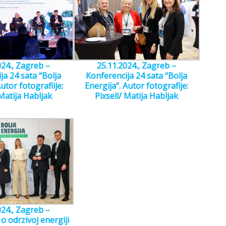
024., Zagreb –
25.11.2024., Zagreb –
ja 24 sata “Bolja
Konferencija 24 sata “Bolja
utor fotografiije:
Energija”. Autor fotografije:
 Matija Habljak
Pixsell/ Matija Habljak
024., Zagreb –
o odrzivoj energiji