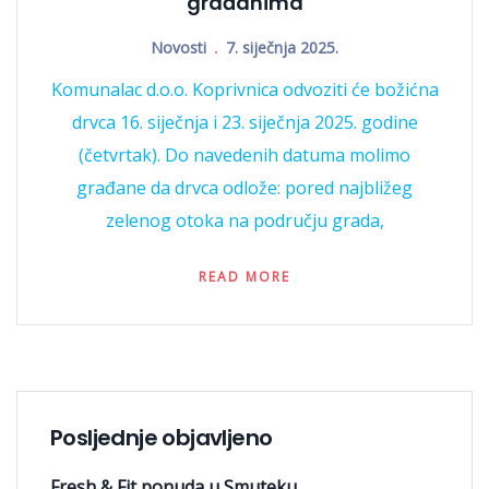
građanima
Novosti
7. siječnja 2025.
Komunalac d.o.o. Koprivnica odvoziti će božićna
drvca 16. siječnja i 23. siječnja 2025. godine
(četvrtak). Do navedenih datuma molimo
građane da drvca odlože: pored najbližeg
zelenog otoka na području grada,
READ MORE
Posljednje objavljeno
Fresh & Fit ponuda u Smuteku