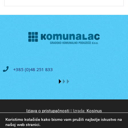
+385 (0)48 251 833
Izjava o pristupačnosti
| Izrada:
Kosinus
Koristimo kolačiće kako bismo vam pružili najbolje iskustvo na
našoj web stranici.