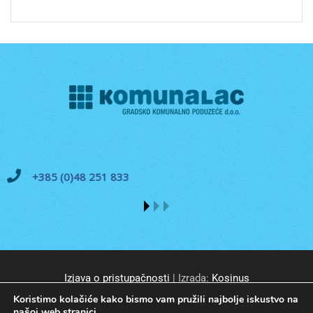
+385 (0)48 251 833
Izjava o pristupačnosti
| Izrada:
Kosinus
Koristimo kolačiće kako bismo vam pružili najbolje iskustvo na
našoj web stranici.