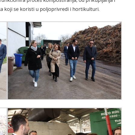
o funkcionira proces kompostiranja, od prikupljanja i
oji se koristi u poljoprivredi i hortikulturi.