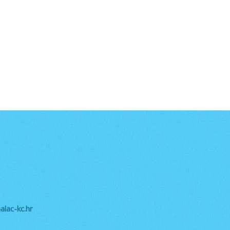
lac-kc.hr