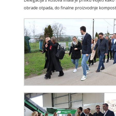
Delegacija s Kosova imala je priliku vidjeti kak
obrade otpada, do finalne proizvodnje komposta k