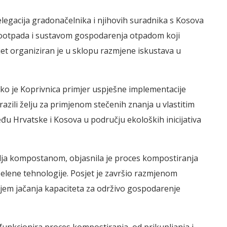
elegacija gradonačelnika i njihovih suradnika s Kosova
iootpada i sustavom gospodarenja otpadom koji
et organiziran je u sklopu razmjene iskustava u
ako je Koprivnica primjer uspješne implementacije
azili želju za primjenom stečenih znanja u vlastitim
eđu Hrvatske i Kosova u području ekoloških inicijativa
vlja kompostanom, objasnila je proces kompostiranja
zelene tehnologije. Posjet je završio razmjenom
ciljem jačanja kapaciteta za održivo gospodarenje