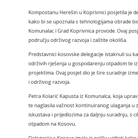
Kompostanu Herešin u Koprivnici posjetila je d
kako bi se upoznala s tehnologijama obrade b
Komunalac i Grad Koprivnica provode. Ovaj posj
području održivog razvoja i zaštite okoliša.
Predstavnici kosovske delegacije istaknuli su k
održivih rješenja u gospodarenju otpadom te izr
projektima. Ovaj posjet dio je šire suradnje izm
i održivog razvoja.
Petra Kolarić Kapusta iz Komunalca, koja upra
te naglasila važnost kontinuiranog ulaganja u 
iskustava i prijedlozima za daljnju suradnju, s 
otpadom na Kosovu.