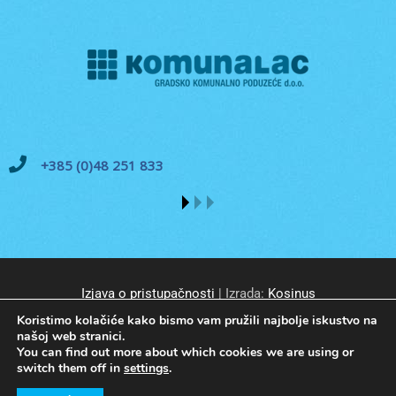
+385 (0)48 251 833
Izjava o pristupačnosti
| Izrada:
Kosinus
Koristimo kolačiće kako bismo vam pružili najbolje iskustvo na
našoj web stranici.
You can find out more about which cookies we are using or
switch them off in
settings
.
© GKP Komunalac Koprivnica d.o.o. Sva prava pridržana.