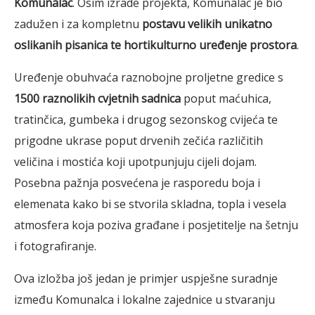
Komunalac
. Osim izrade projekta, Komunalac je bio
zadužen i za kompletnu
postavu velikih unikatno
oslikanih pisanica te hortikulturno uređenje prostora
.
Uređenje obuhvaća raznobojne proljetne gredice s
1500 raznolikih cvjetnih sadnica
poput maćuhica,
tratinčica, gumbeka i drugog sezonskog cvijeća te
prigodne ukrase poput drvenih zečića različitih
veličina i mostića koji upotpunjuju cijeli dojam.
Posebna pažnja posvećena je rasporedu boja i
elemenata kako bi se stvorila skladna, topla i vesela
atmosfera koja poziva građane i posjetitelje na šetnju
i fotografiranje.
Ova izložba još jedan je primjer uspješne suradnje
između Komunalca i lokalne zajednice u stvaranju