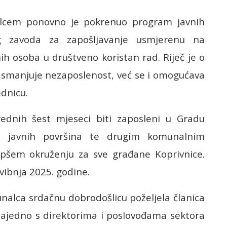
alcem ponovno je pokrenuo program javnih
g zavoda za zapošljavanje usmjerenu na
nih osoba u društveno koristan rad. Riječ je o
o smanjuje nezaposlenost, već se i omogućava
ednicu.
rednih šest mjeseci biti zaposleni u Gradu
ja javnih površina te drugim komunalnim
epšem okruženju za sve građane Koprivnice.
vibnja 2025. godine.
nalca srdačnu dobrodošlicu poželjela članica
ajedno s direktorima i poslovođama sektora