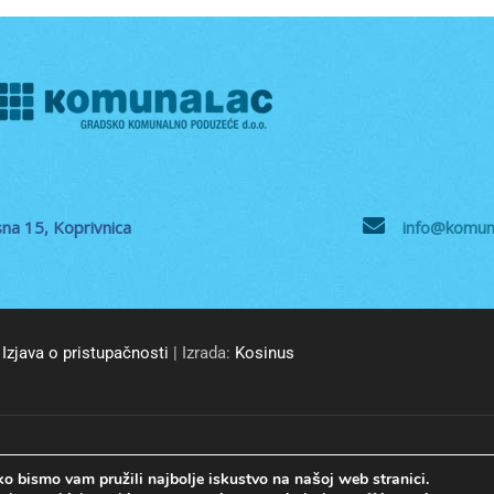
na 15, Koprivnica
info@komuna
Izjava o pristupačnosti
| Izrada:
Kosinus
© GKP Komunalac Koprivnica d.o.o. Sva prava pridržana.
o bismo vam pružili najbolje iskustvo na našoj web stranici.