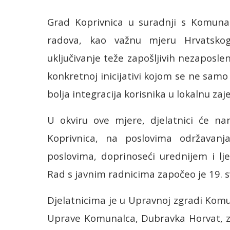
Grad Koprivnica u suradnji s Komun
radova, kao važnu mjeru Hrvatsko
uključivanje teže zapošljivih nezaposle
konkretnoj inicijativi kojom se ne sam
bolja integracija korisnika u lokalnu zaj
U okviru ove mjere, djelatnici će na
Koprivnica, na poslovima održavan
poslovima, doprinoseći urednijem i lj
Rad s javnim radnicima započeo je 19. s
Djelatnicima je u Upravnoj zgradi Komu
Uprave Komunalca, Dubravka Horvat, z