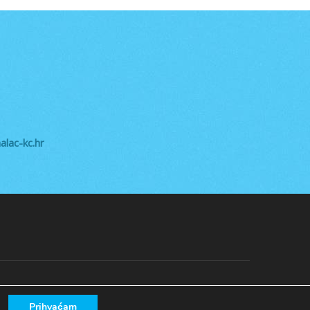
lac-kc.hr
Prihvaćam