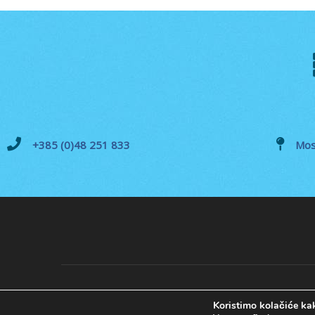
+385 (0)48 251 833
Mos
Koristimo kolačiće kak