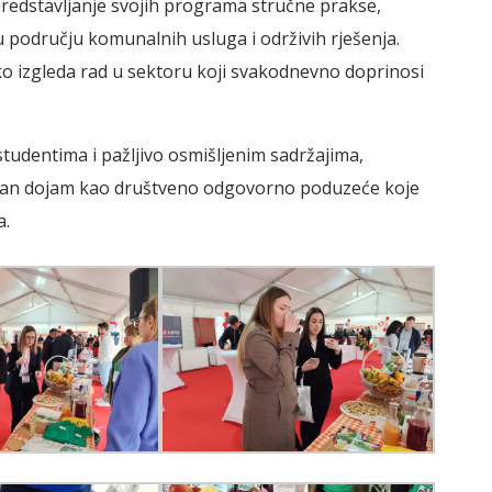
predstavljanje svojih programa stručne prakse,
u području komunalnih usluga i održivih rješenja.
kako izgleda rad u sektoru koji svakodnevno doprinosi
 studentima i pažljivo osmišljenim sadržajima,
nažan dojam kao društveno odgovorno poduzeće koje
a.