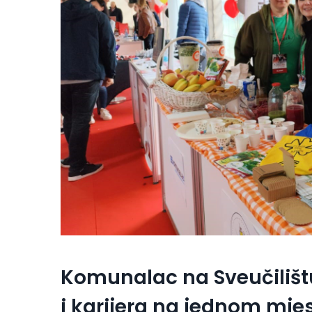
Komunalac na Sveučilištu 
i karijera na jednom mje