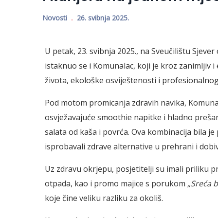
Novosti
26. svibnja 2025.
U petak, 23. svibnja 2025., na Sveučilištu Sjeve
istaknuo se i Komunalac, koji je kroz zanimlji
života, ekološke osviještenosti i profesionalnog
Pod motom promicanja zdravih navika, Komuna
osvježavajuće smoothie napitke i hladno prešan
salata od kaša i povrća. Ova kombinacija bila je
isprobavali zdrave alternative u prehrani i dob
Uz zdravu okrjepu, posjetitelji su imali priliku
otpada, kao i promo majice s porukom
„Sreća 
koje čine veliku razliku za okoliš.