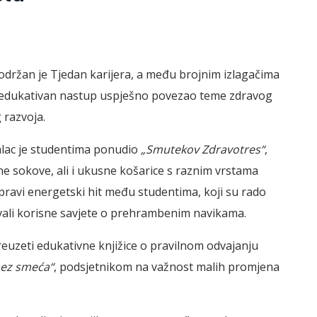
r održan je Tjedan karijera, a među brojnim izlagačima
v i edukativan nastup uspješno povezao teme zdravog
 razvoja.
lac je studentima ponudio
„Smutekov Zdravotres“
,
e sokove, ali i ukusne košarice s raznim vrstama
 pravi energetski hit među studentima, koji su rado
ivali korisne savjete o prehrambenim navikama.
 preuzeti edukativne knjižice o pravilnom odvajanju
bez smeća“
, podsjetnikom na važnost malih promjena