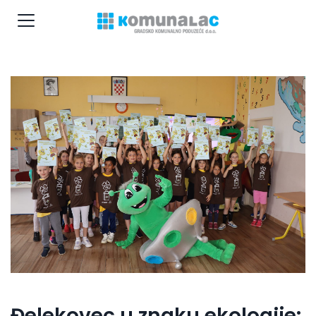
Đelekovec u znaku ekologije: