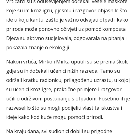
Vrtićarci su s oduševljenjem dočekali vesele maskote
koje su im kroz igru, pjesmu i razgovor objasnile što
ide u koju kantu, zašto je važno odvajati otpad i kako
priroda može ponovno oživjeti uz pomoć komposta.
Djeca su aktivno sudjelovala, odgovarala na pitanja i
pokazala znanje o ekologiji.
Nakon vrtića, Mirko i Mirka uputili su se prema školi,
gdje su ih dočekali učenici nižih razreda. Tamo su
održali kratku radionicu, prilagođenu uzrastu, u kojoj
su učenici kroz igre, praktične primjere i razgovor
učili o održivom postupanju s otpadom. Posebno ih je
razveselilo što su mogli podijeliti vlastita iskustva i
ideje kako kod kuće mogu pomoći prirodi.
Na kraju dana, svi sudionici dobili su prigodne