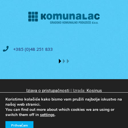
+385 (0)48 251 833
Izjava o pristupačnosti
| Izrada:
Kosinus
Koristimo kolačiće kako bismo vam pružili najbolje iskustvo na
našoj web stranici.
You can find out more about which cookies we are using or
switch them off in
settings
.
© GKP Komunalac Koprivnica d.o.o. Sva prava pridržana.
Prihvaćam