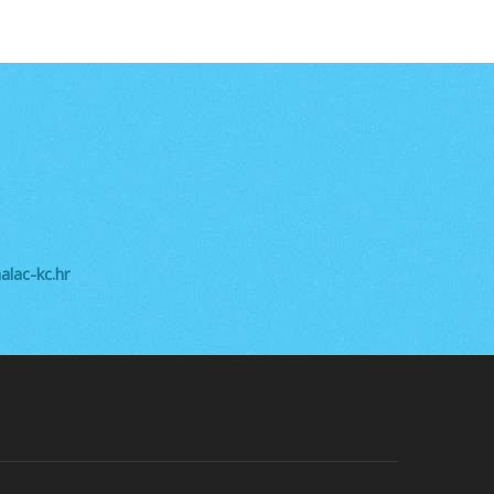
lac-kc.hr