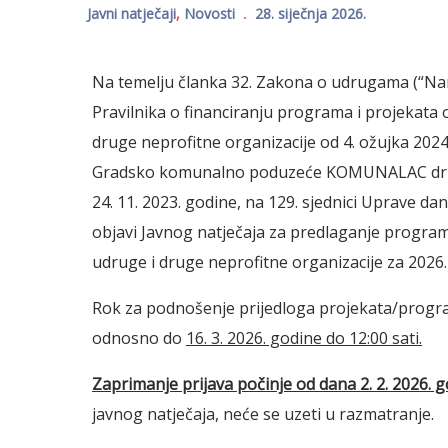
Javni natječaji
,
Novosti
28. siječnja 2026.
Na temelju članka 32. Zakona o udrugama (“Naro
Pravilnika o financiranju programa i projekata
druge neprofitne organizacije od 4. ožujka 202
Gradsko komunalno poduzeće KOMUNALAC druš
24. 11. 2023. godine, na 129. sjednici Uprave da
objavi Javnog natječaja za predlaganje progra
udruge i druge neprofitne organizacije za 2026.
Rok za podnošenje prijedloga projekata/progra
odnosno do
16. 3. 2026. godine do 12:00 sati.
Zaprimanje prijava počinje od dana 2. 2. 2026. g
javnog natječaja, neće se uzeti u razmatranje.