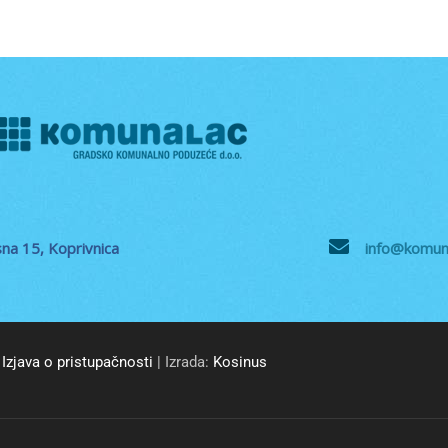
na 15, Koprivnica
info@komuna
Izjava o pristupačnosti
| Izrada:
Kosinus