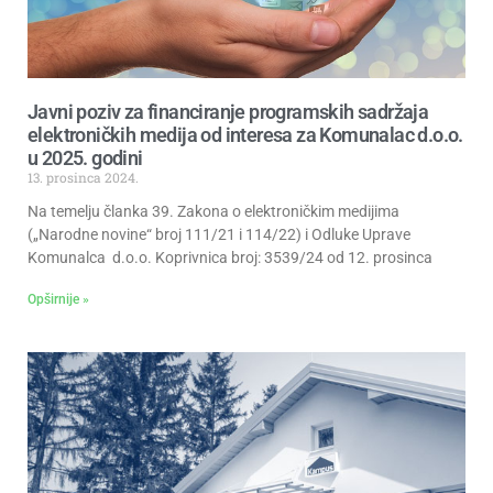
Javni poziv za financiranje programskih sadržaja
elektroničkih medija od interesa za Komunalac d.o.o.
u 2025. godini
13. prosinca 2024.
Na temelju članka 39. Zakona o elektroničkim medijima
(„Narodne novine“ broj 111/21 i 114/22) i Odluke Uprave
Komunalca d.o.o. Koprivnica broj: 3539/24 od 12. prosinca
Opširnije »