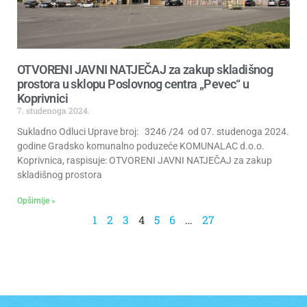
OTVORENI JAVNI NATJEČAJ za zakup skladišnog
prostora u sklopu Poslovnog centra „Pevec“ u
Koprivnici
7. studenoga 2024.
Sukladno Odluci Uprave broj: 3246 /24 od 07. studenoga 2024.
godine Gradsko komunalno poduzeće KOMUNALAC d.o.o.
Koprivnica, raspisuje: OTVORENI JAVNI NATJEČAJ za zakup
skladišnog prostora
Opširnije »
1
2
3
4
5
6
…
27