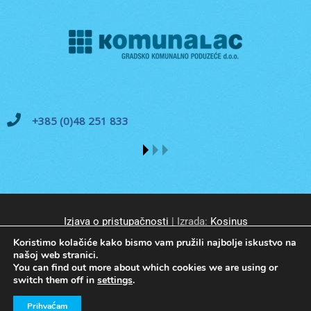
+385 (0)48 251 833
Izjava o pristupačnosti
| Izrada:
Kosinus
Koristimo kolačiće kako bismo vam pružili najbolje iskustvo na
našoj web stranici.
You can find out more about which cookies we are using or
switch them off in
settings
.
© GKP Komunalac Koprivnica d.o.o. Sva prava pridržana.
Prihvaćam