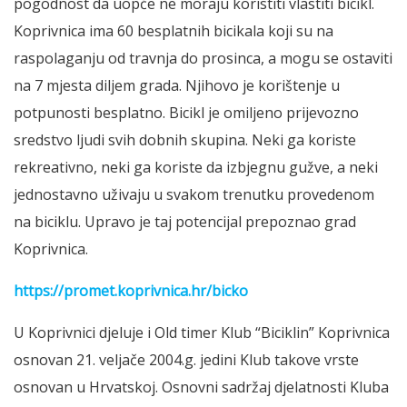
pogodnost da uopće ne moraju koristiti vlastiti bicikl.
Koprivnica ima 60 besplatnih bicikala koji su na
raspolaganju od travnja do prosinca, a mogu se ostaviti
na 7 mjesta diljem grada. Njihovo je korištenje u
potpunosti besplatno. Bicikl je omiljeno prijevozno
sredstvo ljudi svih dobnih skupina. Neki ga koriste
rekreativno, neki ga koriste da izbjegnu gužve, a neki
jednostavno uživaju u svakom trenutku provedenom
na biciklu. Upravo je taj potencijal prepoznao grad
Koprivnica.
https://promet.koprivnica.hr/bicko
U Koprivnici djeluje i Old timer Klub “Biciklin” Koprivnica
osnovan 21. veljače 2004.g. jedini Klub takove vrste
osnovan u Hrvatskoj. Osnovni sadržaj djelatnosti Kluba