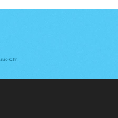
lac-kc.hr