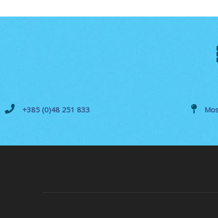
+385 (0)48 251 833
Mos