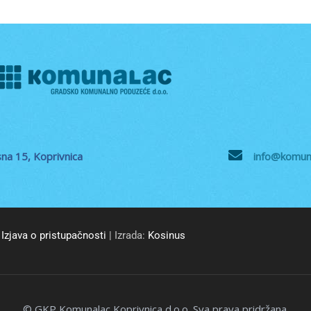
na 15, Koprivnica
info@komuna
Izjava o pristupačnosti
| Izrada:
Kosinus
© GKP Komunalac Koprivnica d.o.o. Sva prava pridržana.