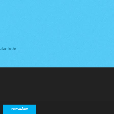
lac-kc.hr
Prihvaćam