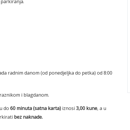
 parkiranja.
nada radnim danom (od ponedjeljka do petka) od 8:00
praznikom i blagdanom.
ju do
60 minuta (satna karta)
iznosi
3,00 kune
, a u
kirati
bez naknade.