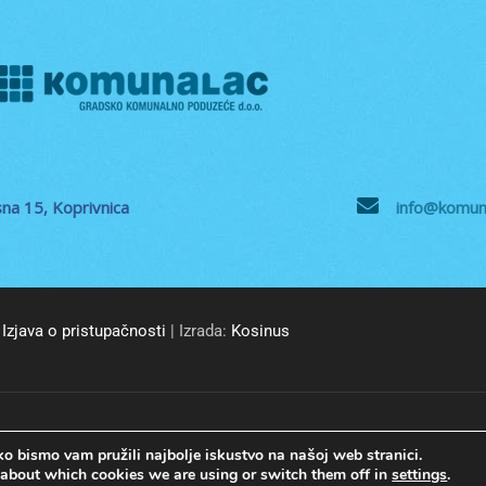
na 15, Koprivnica
info@komuna
Izjava o pristupačnosti
| Izrada:
Kosinus
© GKP Komunalac Koprivnica d.o.o. Sva prava pridržana.
o bismo vam pružili najbolje iskustvo na našoj web stranici.
 about which cookies we are using or switch them off in
settings
.