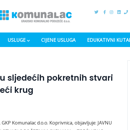
USLUGE
CIJENE USLUGA
EDUKATIVNI KUTA
ju sljedećih pokretnih stvari
eći krug
GKP Komunalac d.o.o. Koprivnica, objavljuje: JAVNU