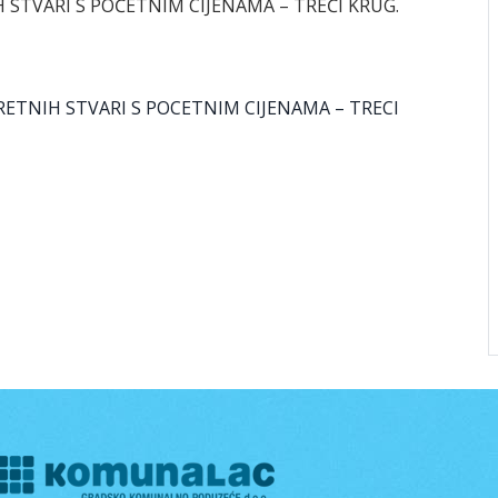
H STVARI S POČETNIM CIJENAMA – TREĆI KRUG.
KRETNIH STVARI S POCETNIM CIJENAMA – TRECI