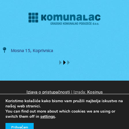
Mosna 15, Koprivnica
Izjava o pristupačnosti
| Izrada:
Kosinus
Koristimo kolačiće kako bismo vam pružili najbolje iskustvo na
našoj web stranici.
You can find out more about which cookies we are using or
switch them off in
settings
.
© GKP Komunalac Koprivnica d.o.o. Sva prava pridržana.
Prihvaćam