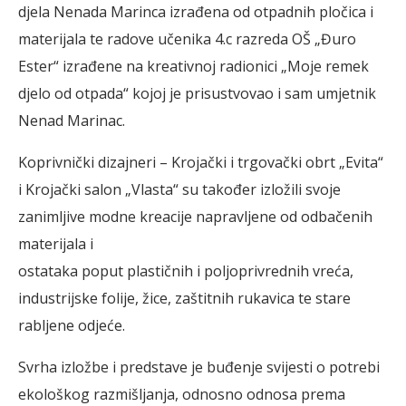
djela Nenada Marinca izrađena od otpadnih pločica i
materijala te radove učenika 4.c razreda OŠ „Đuro
Ester“ izrađene na kreativnoj radionici „Moje remek
djelo od otpada“ kojoj je prisustvovao i sam umjetnik
Nenad Marinac.
Koprivnički dizajneri – Krojački i trgovački obrt „Evita“
i Krojački salon „Vlasta“ su također izložili svoje
zanimljive modne kreacije napravljene od odbačenih
materijala i
ostataka poput plastičnih i poljoprivrednih vreća,
industrijske folije, žice, zaštitnih rukavica te stare
rabljene odjeće.
Svrha izložbe i predstave je buđenje svijesti o potrebi
ekološkog razmišljanja, odnosno odnosa prema