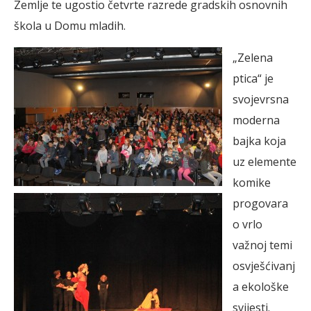
Zemlje te ugostio četvrte razrede gradskih osnovnih
škola u Domu mladih.
„Zelena
ptica“ je
svojevrsna
moderna
bajka koja
uz elemente
komike
progovara
o vrlo
važnoj temi
osvješćivanj
a ekološke
svijesti.