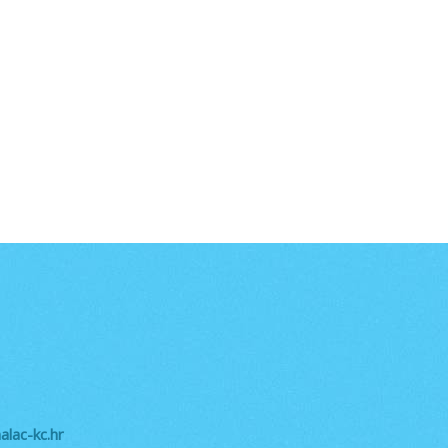
lac-kc.hr