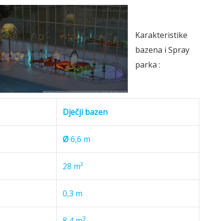
Karakteristike
bazena i Spray
parka :
Dječji bazen
Ø
6,6 m
28 m²
0,3 m
3
8,4 m