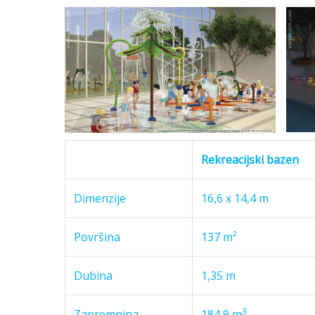
Rekreacijski bazen
Dimenzije
16,6 x 14,4 m
Površina
137 m²
Dubina
1,35 m
3
Zapremnina
184,9 m