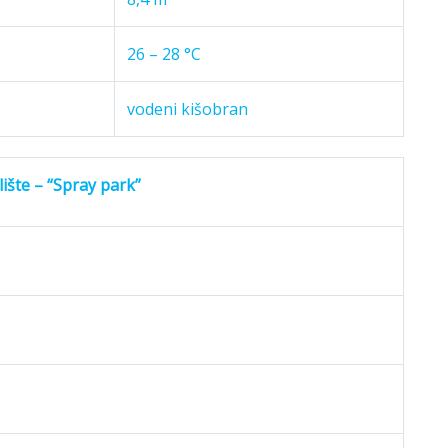
26 – 28 °C
vodeni kišobran
ište – “Spray park”