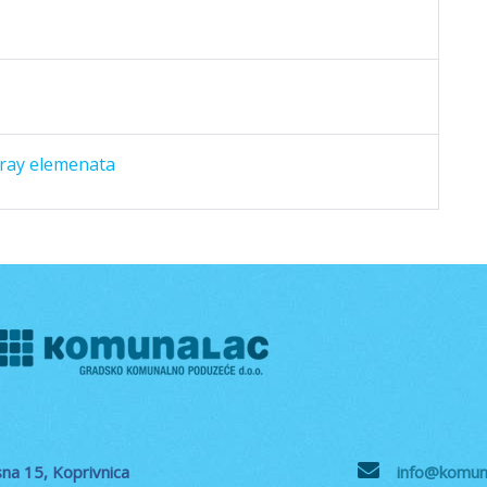
pray elemenata
na 15, Koprivnica
info@komuna