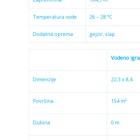
Temperatura vode
26 – 28 °C
Dodatna oprema
gejzir, slap
Vodeno igral
Dimenzije
22,3 x 8,4
Površina
154 m²
Dubina
0 m