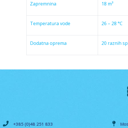
Zapremnina
18 m³
Temperatura vode
26 – 28 °C
Dodatna oprema
20 raznih s
+385 (0)48 251 833
Mos