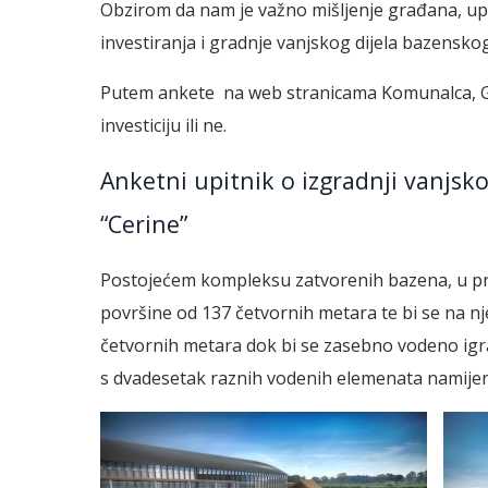
Obzirom da nam je važno mišljenje građana, upr
investiranja i gradnje vanjskog dijela bazensk
Putem ankete na web stranicama Komunalca, Grad
investiciju ili ne.
Anketni upitnik o izgradnji vanjs
“Cerine”
Postojećem kompleksu zatvorenih bazena, u prvo
površine od 137 četvornih metara te bi se na nj
četvornih metara dok bi se zasebno vodeno igra
s dvadesetak raznih vodenih elemenata namijenj