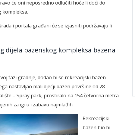
avo će oni neposredno odlučiti hoće li doći do
og kompleksa.
a i portala građani će se izjasniti podržavaju li
kog dijela bazenskog kompleksa bazena
j fazi gradnje, dodao bi se rekreacijski bazen
ega nastavljao mali dječji bazen površine od 28
lište – Spray park, prostiralo na 154 četvorna metra
enih za igru i zabavu najmlađih.
Rekreacijski
bazen bio bi