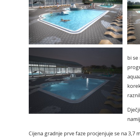
bi se
progr
aquaa
korek
razni
Dječj
namij
Cijena gradnje prve faze procjenjuje se na 3,7 m