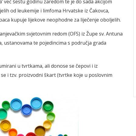
a’ već šestu godinu zaredom te je do sada akcijom
jelih od leukemije i limfoma Hrvatske iz Čakovca,
aca kupuje lijekove neophodne za liječenje oboljelih.
Franjevačkim svjetovnim redom (OFS) iz Župe sv. Antuna
ma, ustanovama te pojedincima s područja grada
mirani u tvrtkama, ali donose se čepovi i iz
e i tzv. proizvodni škart (tvrtke koje u poslovnim