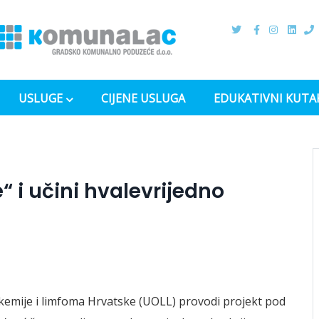
USLUGE
CIJENE USLUGA
EDUKATIVNI KUTA
e“ i učini hvalevrijedno
emije i limfoma Hrvatske (UOLL) provodi projekt pod