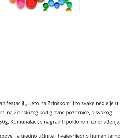
ifestaciji „Ljeto na Zrinskom“ i to svake nedjelje u
jeti na Zrinski trg kod glavne pozornice, a svakog
150g, Komunalac će nagraditi poklonom iznenađenja.
pove“, a ujedno učinite i hvalevrijedno humanitarno