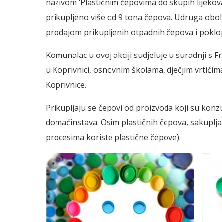
nazivom ‘Plastičnim čepovima do skupih lijekov
prikupljeno više od 9 tona čepova. Udruga obol
prodajom prikupljenih otpadnih čepova i poklop
Komunalac u ovoj akciji sudjeluje u suradnji s 
u Koprivnici, osnovnim školama, dječjim vrtići
Koprivnice.
Prikupljaju se čepovi od proizvoda koji su konzu
domaćinstava. Osim plastičnih čepova, sakuplja s
procesima koriste plastične čepove).