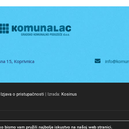
na 15, Koprivnica
info@komuna
Izjava o pristupačnosti
| Izrada:
Kosinus
© GKP Komunalac Koprivnica d.o.o. Sva prava pridržana.
o bismo vam pružili najbolje iskustvo na našoj web stranici.