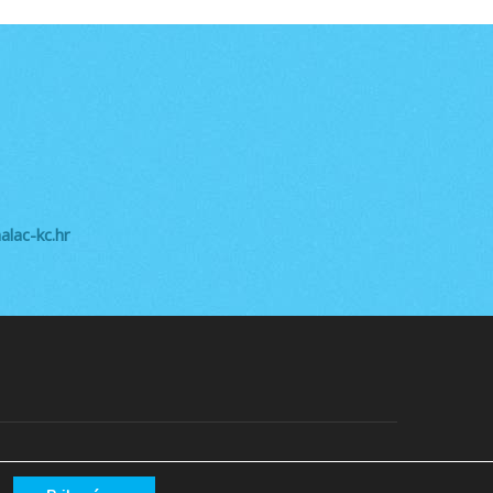
lac-kc.hr