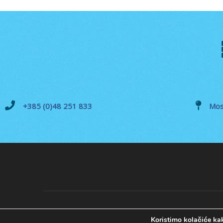
+385 (0)48 251 833
Mos
Koristimo kolačiće kak