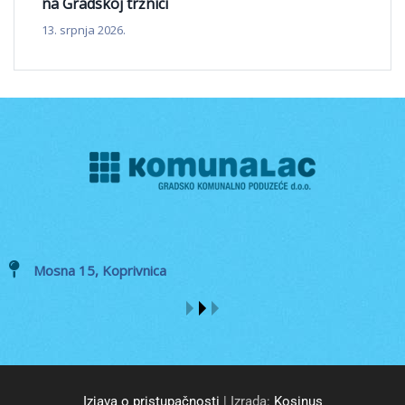
na Gradskoj tržnici
13. srpnja 2026.
Mosna 15, Koprivnica
Izjava o pristupačnosti
| Izrada:
Kosinus