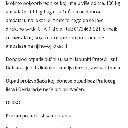
Molimo poljoprivrednike koji imaju više od cca. 100 kg
ambalaže ili 1 big bag (cca 1m³) da ne donose
ambalažu na lokacije iz mreže nego da se jave
direktno tvrtki C.I.A.K. d.o.o. (tel.: 01/3463-521, e-mail:
ciak@ciak.hr
) koja će organizirati preuzimanje
ambalaže na njihovoj lokaciji.
Donosioci otpada dužni su sami ispuniti Prateći list i
Deklaraciju o fizikalnim i kemijskim svojstvima otpada.
Otpad proizvođača koji donese otpad bez Pratećeg
lista i Deklaracije neće biti prihvaćen.
DFKSO
Prazan prateći list sa uputama