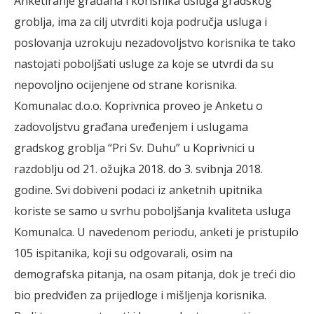
Anketiranje građana i korisnika usluga gradskog
groblja, ima za cilj utvrditi koja područja usluga i
poslovanja uzrokuju nezadovoljstvo korisnika te tako
nastojati poboljšati usluge za koje se utvrdi da su
nepovoljno ocijenjene od strane korisnika.
Komunalac d.o.o. Koprivnica proveo je Anketu o
zadovoljstvu građana uređenjem i uslugama
gradskog groblja “Pri Sv. Duhu” u Koprivnici u
razdoblju od 21. ožujka 2018. do 3. svibnja 2018.
godine. Svi dobiveni podaci iz anketnih upitnika
koriste se samo u svrhu poboljšanja kvaliteta usluga
Komunalca. U navedenom periodu, anketi je pristupilo
105 ispitanika, koji su odgovarali, osim na
demografska pitanja, na osam pitanja, dok je treći dio
bio predviđen za prijedloge i mišljenja korisnika.