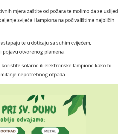
vnih mjera zaštite od požara te molimo da se uslijed
aljenje svijeća i lampiona na počivalištima najbližih
rastapaju te u doticaju sa suhim cvijećem,
i pojavu otvorenog plamena.
ristite solarne ili elektronske lampione kako bi
i gomilanje nepotrebnog otpada.