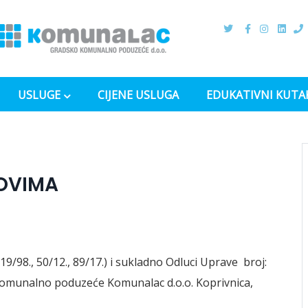
USLUGE
CIJENE USLUGA
EDUKATIVNI KUTA
OVIMA
9/98., 50/12., 89/17.) i sukladno Odluci Uprave broj:
komunalno poduzeće Komunalac d.o.o. Koprivnica,