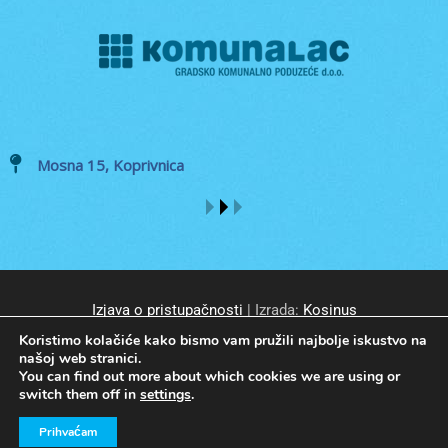
Mosna 15, Koprivnica
Izjava o pristupačnosti
| Izrada:
Kosinus
Koristimo kolačiće kako bismo vam pružili najbolje iskustvo na
našoj web stranici.
You can find out more about which cookies we are using or
switch them off in
settings
.
© GKP Komunalac Koprivnica d.o.o. Sva prava pridržana.
Prihvaćam