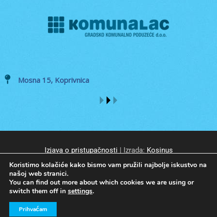
Mosna 15, Koprivnica
Izjava o pristupačnosti
| Izrada:
Kosinus
Koristimo kolačiće kako bismo vam pružili najbolje iskustvo na
našoj web stranici.
You can find out more about which cookies we are using or
switch them off in
settings
.
© GKP Komunalac Koprivnica d.o.o. Sva prava pridržana.
Prihvaćam