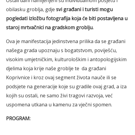
Ostali dani namijenjeni su individualnom posjetu i
obilasku groblja, gdje
svi građani i turisti mogu
pogledati izložbu fotografija koja će biti postavljena u
staroj mrtvačnici na gradskom groblju.
Ova je manifestacija jedinstvena prilika da se građani
našega grada upoznaju s bogatstvom, poviješću,
visokim umjetničkim, kulturološkim i antopologijskim
djelima koja krije naše groblje te da građani
Koprivnice i kroz ovaj segment života nauče ili se
podsjete na generacije koje su gradile ovaj grad, a iza
kojih su ostali, ne samo živi tragovi razvoja, već
uspomena utkana u kamenu za vječni spomen.
PROGRAM: