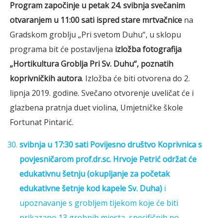
Program započinje u petak 24. svibnja svečanim
otvaranjem u 11:00 sati ispred stare mrtvačnice
na
Gradskom groblju „Pri svetom Duhu“, u sklopu
programa bit će postavljena
izložba fotografija
„Hortikultura Groblja Pri Sv. Duhu“, poznatih
koprivničkih autora
. Izložba će biti otvorena do 2.
lipnja 2019. godine. Svečano otvorenje uveličat će i
glazbena pratnja duet violina, Umjetničke škole
Fortunat Pintarić.
svibnja u 17:30 sati Povijesno društvo Koprivnica s
povjesničarom prof.dr.sc. Hrvoje Petrić
održat će
edukativnu šetnju (okupljanje za početak
edukativne šetnje kod kapele Sv. Duha)
i
upoznavanje s grobljem tijekom koje će biti
prikazano 13 grobnih mjesta, specifičnih po