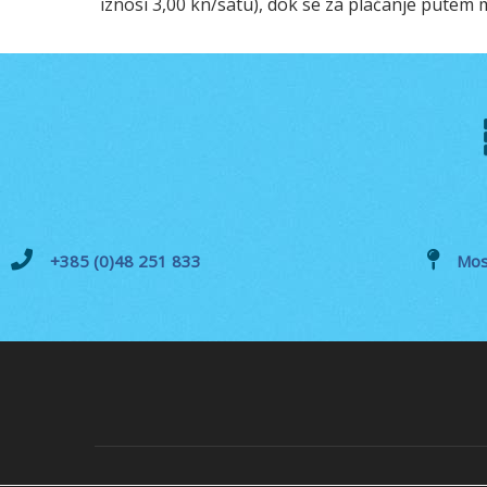
iznosi 3,00 kn/satu), dok se za plaćanje putem m
+385 (0)48 251 833
Mos