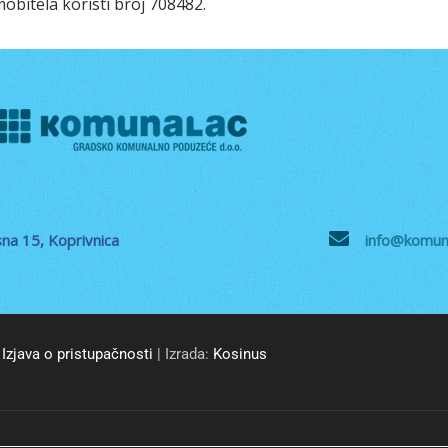
obitela koristi broj 708482.
na 15, Koprivnica
info@komuna
Izjava o pristupačnosti
| Izrada:
Kosinus