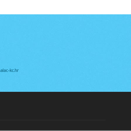
lac-kc.hr