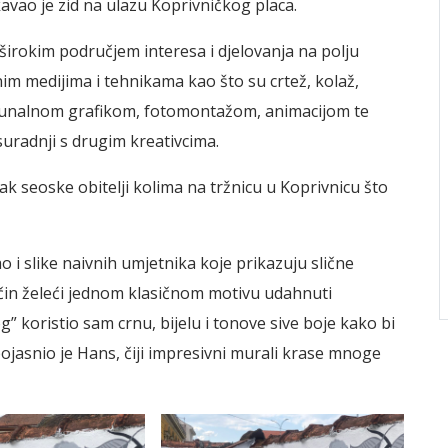
avao je zid na ulazu Koprivničkog placa.
širokim područjem interesa i djelovanja na polju
nim medijima i tehnikama kao što su crtež, kolaž,
 računalnom grafikom, fotomontažom, animacijom te
uradnji s drugim kreativcima.
ak seoske obitelji kolima na tržnicu u Koprivnicu što
o i slike naivnih umjetnika koje prikazuju slične
ačin želeći jednom klasičnom motivu udahnuti
” koristio sam crnu, bijelu i tonove sive boje kako bi
 pojasnio je Hans, čiji impresivni murali krase mnoge