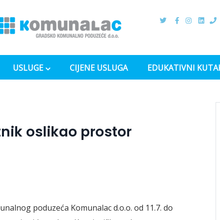
USLUGE
CIJENE USLUGA
EDUKATIVNI KUTA
nik oslikao prostor
munalnog poduzeća Komunalac d.o.o. od 11.7. do