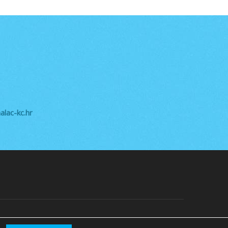
lac-kc.hr