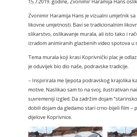
15.7.2019. godine, Zvonimir Haramija Hans oslik
Zvonimir Haramija Hans je vizualni umjetnik sa 
likovne umjetnosti. Bavi se tradicionalnim likov
slikarstvo, oslikavanje murala, ali isto tako i
izradom animiranih glazbenih video spotova u s
Tema murala koji krasi Koprivnički plac je odlaz
je oduvijek bio dio naše, podravske tradicije.
– Inspirirala me ljepota podravskog krajolika ka
motive. Naslikao sam to na svoj, ilustrativan n
suvremeniji izgled. Da zadržim dojam “starinskog
dobili dojam da gledamo stari crno-bijeli film –
dijelove Koprivnice.