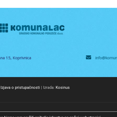
na 15, Koprivnica
info@komuna
Izjava o pristupačnosti
| Izrada:
Kosinus
© GKP Komunalac Koprivnica d.o.o. Sva prava pridržana.