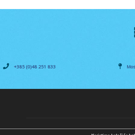
+385 (0)48 251 833
Mos