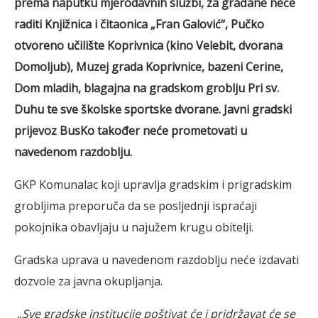
prema naputku mjerodavnih službi, za građane neće
raditi Knjižnica i čitaonica „Fran Galović“, Pučko
otvoreno učilište Koprivnica (kino Velebit, dvorana
Domoljub), Muzej grada Koprivnice, bazeni Cerine,
Dom mladih, blagajna na gradskom groblju Pri sv.
Duhu te sve školske sportske dvorane. Javni gradski
prijevoz BusKo također neće prometovati u
navedenom razdoblju.
GKP Komunalac koji upravlja gradskim i prigradskim
grobljima preporuča da se posljednji ispraćaji
pokojnika obavljaju u najužem krugu obitelji.
Gradska uprava u navedenom razdoblju neće izdavati
dozvole za javna okupljanja.
„Sve gradske institucije poštivat će i pridržavat će se