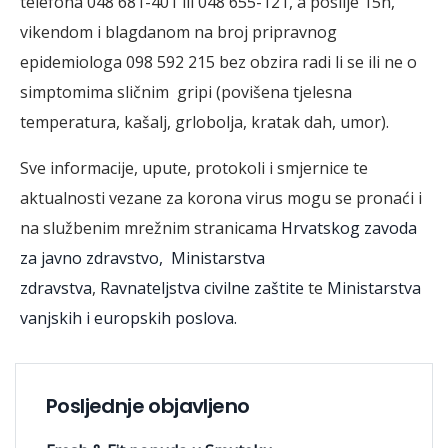
telefona 048 681-401 ili 048 655-121, a poslije 15h,
vikendom i blagdanom na broj pripravnog
epidemiologa 098 592 215 bez obzira radi li se ili ne o
simptomima sličnim gripi (povišena tjelesna
temperatura, kašalj, grlobolja, kratak dah, umor).
Sve informacije, upute, protokoli i smjernice te
aktualnosti vezane za korona virus mogu se pronaći i
na službenim mrežnim stranicama
Hrvatskog zavoda
za javno zdravstvo,
Ministarstva
zdravstva
,
Ravnateljstva civilne zaštite
te
Ministarstva
vanjskih i europskih poslova.
Posljednje objavljeno