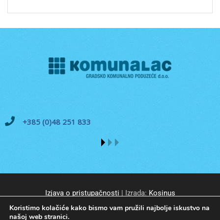
+385 (0)48 251 833
Izjava o pristupačnosti
| Izrada:
Kosinus
Koristimo kolačiće kako bismo vam pružili najbolje iskustvo na
našoj web stranici.