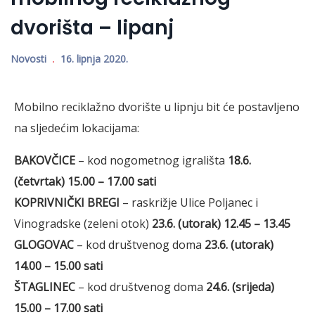
dvorišta – lipanj
Novosti
16. lipnja 2020.
Mobilno reciklažno dvorište u lipnju bit će postavljeno
na sljedećim lokacijama:
BAKOVČICE
– kod nogometnog igrališta
18.6.
(četvrtak) 15.00 – 17.00 sati
KOPRIVNIČKI BREGI
– raskrižje Ulice Poljanec i
Vinogradske (zeleni otok)
23.6. (utorak) 12.45 – 13.45
GLOGOVAC
– kod društvenog doma
23.6. (utorak)
14.00 – 15.00 sati
ŠTAGLINEC
– kod društvenog doma
24.6. (srijeda)
15.00 – 17.00 sati