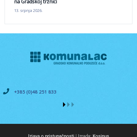
na Gradskoj tržnici
13. srpnja 2026.
+385 (0)48 251 833
Izjava o pristupačnosti
| Izrada:
Kosinus