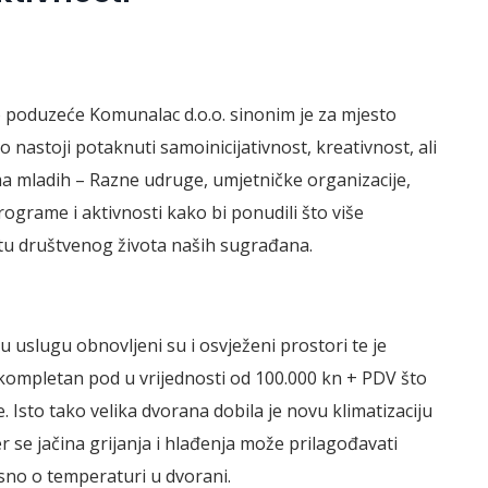
poduzeće Komunalac d.o.o. sinonim je za mjesto
 nastoji potaknuti samoinicijativnost, kreativnost, ali
oma mladih – Razne udruge, umjetničke organizacije,
rograme i aktivnosti kako bi ponudili što više
tetu društvenog života naših sugrađana.
u uslugu obnovljeni su i osvježeni prostori te je
 kompletan pod u vrijednosti od 100.000 kn + PDV što
e. Isto tako velika dvorana dobila je novu klimatizaciju
er se jačina grijanja i hlađenja može prilagođavati
isno o temperaturi u dvorani.