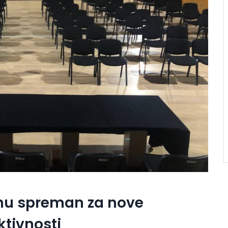
hu spreman za nove
ktivnosti