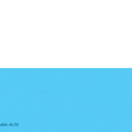
lac-kc.hr