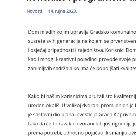
Novosti
14. rujna 2020.
Dom mladih kojim upravlja Gradsko komunalno 
susreta svih generacija na kojem se prvenstveno
i osjećaj pripadnosti i zajedništva. Korisnici D
kao i mnogi kreativni pojedinci provode svoje p
zanimljivih sadržaja kojima će poboljšati kvali
Kako bi našim korisnicima pružali što kvalitetnij
uređen okoliš. U velikoj dvorani promijenjen je
je sastavni dio plana investicija Grada Koprivnic
tako da će boravak u dvorani biti još ugodniji, j
prema potrebi, odnosno pojačati ili smanjiti ov