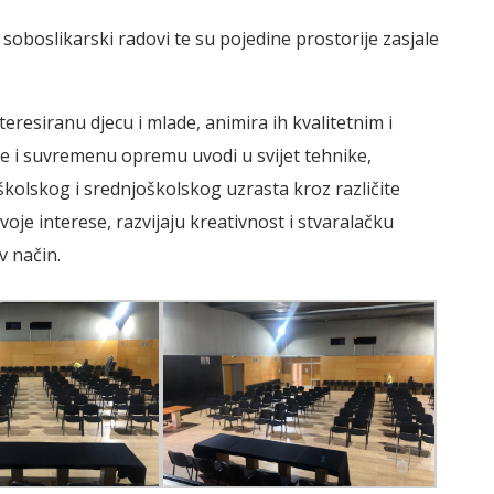
soboslikarski radovi te su pojedine prostorije zasjale
eresiranu djecu i mlade, animira ih kvalitetnim i
je i suvremenu opremu uvodi u svijet tehnike,
školskog i srednjoškolskog uzrasta kroz različite
svoje interese, razvijaju kreativnost i stvaralačku
v način.