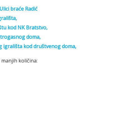
Ulici braće Radić
rališta,
ištu kod NK Bratstvo,
vatrogasnog doma,
eg igrališta kod društvenog doma,
 manjih količina: