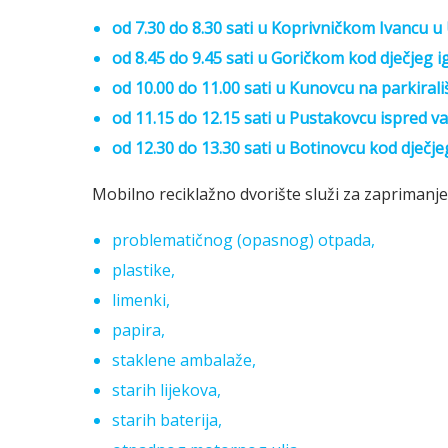
od 7.30 do 8.30 sati u Koprivničkom Ivancu u 
od 8.45 do 9.45 sati u Goričkom kod dječjeg ig
od 10.00 do 11.00 sati u Kunovcu na parkiral
od 11.15 do 12.15 sati u Pustakovcu ispred 
od 12.30 do 13.30 sati u Botinovcu kod dječj
Mobilno reciklažno dvorište služi za zaprimanje
problematičnog (opasnog) otpada,
plastike,
limenki,
papira,
staklene ambalaže,
starih lijekova,
starih baterija,