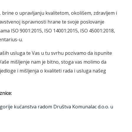
rine o upravljanju kvalitetom, okolišem, zdravljem i
vstvenoj ispravnosti hrane te svoje poslovanje
mama ISO 9001:2015, ISO 14001:2015, ISO 45001:2018,
ntarius-u.
aših usluga te Vas u tu svrhu pozivamo da ispunite
 Vaše mišljenje nam je bitno, stoga vas molimo da
dloge i mišljenja o kvaliteti rada i usluga našeg
znice:
tegorije kućanstva radom Društva Komunalac d.o.o. u