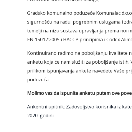
Gradsko komunalno poduzeće Komunalac d.o.o. b
sigurnošću na radu, pogrebnim uslugama i zdra
temelji na nizu sustava upravljanja prema nor
EN 15017:2005 i HACCP principima i Codex Alime
Kontinuirano radimo na poboljšanju kvalitete n
anketu koja će nam služiti za poboljšanje istih.
prilikom ispunjavanja ankete navedete Vaše prije
poduzeća.
Molimo vas da ispunite anketu putem ove pove
Ankentni upitnik: Zadovoljstvo korisnika iz ka
2020. godini