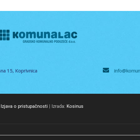
na 15, Koprivnica
info@komuna
Izjava o pristupačnosti
| Izrada:
Kosinus
© GKP Komunalac Koprivnica d.o.o. Sva prava pridržana.