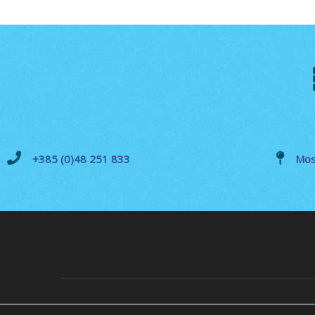
+385 (0)48 251 833
Mos