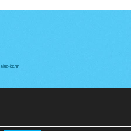
lac-kc.hr