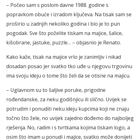
– Počeo sam s poslom davne 1988. godine s
popravkom obuće i izradom ključeva. Na tisak sam se
proširio u zadnjih nekoliko godina i bio je to pun
pogodak. Sve što poželite tiskam na majice, šalice,
kišobrane, jastuke, puzzle… – objasnio je Renato.
Kako kaže, tisak na majice vrlo je zanimljiv i nikad
dosadan posao jer svatko tko uđe u njegovu trgovinu
ima svoju ideju o tome što želi da se otisne na majicu.
– Uglavnom su to šaljive poruke, prigodne
rođendanske, za neku godišnjicu ili slično. Uvijek se
potrudim i ponuditi neku ideju kupcima koji ne znaju
točno što žele, no uvijek zajedno dođemo do najboljeg
rješenja. No, radim i s tvrtkama kojima tiskam logo, a
osim što imam u ponudi i majice, svatko može donijeti