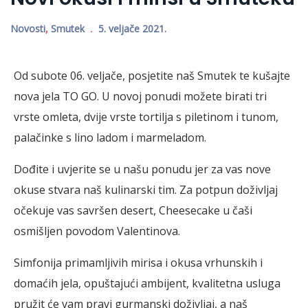
Novosti
,
Smutek
5. veljače 2021.
Od subote 06. veljače, posjetite naš Smutek te kušajte
nova jela TO GO. U novoj ponudi možete birati tri
vrste omleta, dvije vrste tortilja s piletinom i tunom,
palačinke s lino ladom i marmeladom.
Dođite i uvjerite se u našu ponudu jer za vas nove
okuse stvara naš kulinarski tim. Za potpun doživljaj
očekuje vas savršen desert, Cheesecake u čaši
osmišljen povodom Valentinova.
Simfonija primamljivih mirisa i okusa vrhunskih i
domaćih jela, opuštajući ambijent, kvalitetna usluga
pružit će vam pravi gurmanski doživljaj, a naš